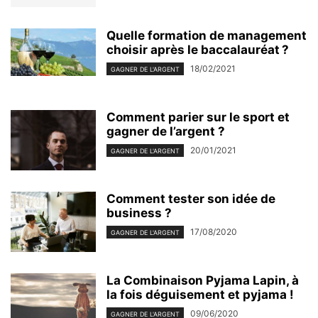
Quelle formation de management
choisir après le baccalauréat ?
18/02/2021
GAGNER DE L'ARGENT
Comment parier sur le sport et
gagner de l’argent ?
20/01/2021
GAGNER DE L'ARGENT
Comment tester son idée de
business ?
17/08/2020
GAGNER DE L'ARGENT
La Combinaison Pyjama Lapin, à
la fois déguisement et pyjama !
09/06/2020
GAGNER DE L'ARGENT