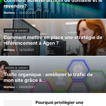
Comment acheter un nom de domaine et le
revendre?
Mathieu
-
23/02/2020
GAGNER DE L'ARGENT
Comment mettre en place une stratégie de
référencement à Agen ?
Mathieu
-
12/10/2021
GAGNER DE L'ARGENT
Trafic organique : améliorer le trafic de
mon site grâce à...
Mathieu
-
06/05/2021
Pourquoi privilégier une