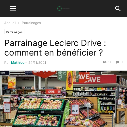
Accueil
Parrainages
Parrainages
Parrainage Leclerc Drive :
comment en bénéficier ?
11
0
Par
Mathieu
-
24/11/2021