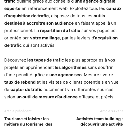
trafic
qualifié grâce aux conseils d’
une agence digitale
experte
en référencement web. Exploitez tous les
canaux
d’acquisition de trafic
, disposez de tous les
outils
destinés à accroître son audience
en faisant appel à un
professionnel. La
répartition du trafic
sur vos pages est
orientée par
votre maillage
, par les leviers d’
acquisition
de trafic
qui sont activés.
Découvrez l
es types de trafic
les plus appropriés à vos
projets en appréhendant
les algorithmes
sans souffrir
d’une pénalité grâce à
une agence seo
. Mesurez votre
taux de rebond
et les visites de clients potentiels en vue
de
capter du trafic
notamment via différentes sources
selon
un outil de mesure d’audience
efficace et précis.
Article précédent
Article suivant
Tourisme et loisirs : les
Activités team building :
métiers du tourisme, des
découvrir une activité