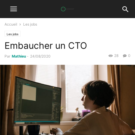
Accueil
Les jobs
Les jobs
Embaucher un CTO
28
0
Par
Mathieu
-
24/08/2020