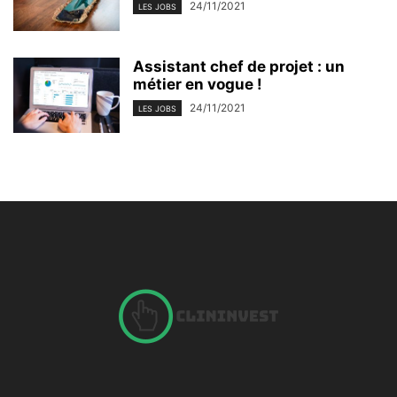
24/11/2021
LES JOBS
Assistant chef de projet : un
métier en vogue !
24/11/2021
LES JOBS