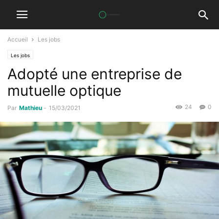
Accueil
Les jobs
Les jobs
Adopté une entreprise de
mutuelle optique
24
0
Par
Mathieu
-
15/03/2021