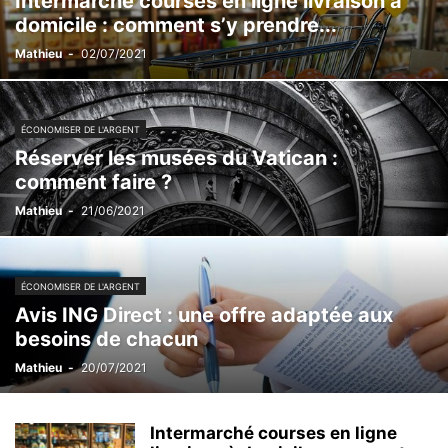
Intermarché courses en ligne livraison à
domicile : comment s’y prendre...
Mathieu
-
02/07/2021
ÉCONOMISER DE L'ARGENT
Réserver les musées du Vatican :
comment faire ?
Mathieu
-
21/06/2021
ÉCONOMISER DE L'ARGENT
Avis ING Direct : une offre adaptée aux
besoins de chacun
Mathieu
-
20/07/2021
Intermarché courses en ligne