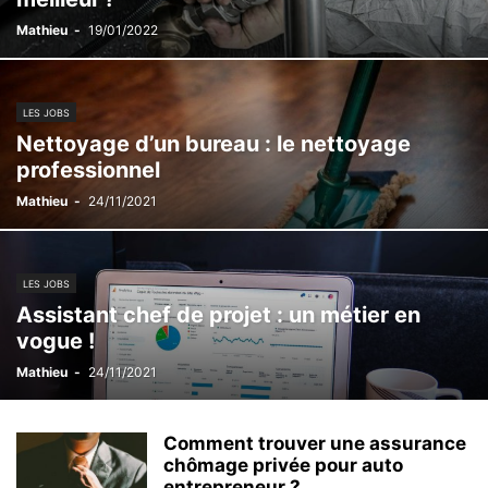
Mathieu
-
19/01/2022
LES JOBS
Nettoyage d’un bureau : le nettoyage
professionnel
Mathieu
-
24/11/2021
LES JOBS
Assistant chef de projet : un métier en
vogue !
Mathieu
-
24/11/2021
Comment trouver une assurance
chômage privée pour auto
entrepreneur ?